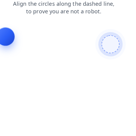
faq
blog
login